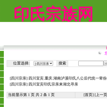
印氏宗族网
您
位置选择:
搜索
[四川宗亲]
四川宜宾.重庆.湖南泸溪印氏八公后代统一辈份
[四川宗亲]
四川宜宾印氏宗亲来湖北寻亲
当前显示第 1 页 共 2 条 1 页
[首页] [上一页