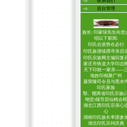
联系我们
后台管理
族长: 印家绿先生向您
绍以下新闻:
印氏合派势在必行
印氏族谱续撰寻亲启
印氏宗族网主编回复
家庄市铁道大学印志
天下印姓一家亲------
地姓印相聚广州
聂荣臻司令员与黑水
印氏家族
鄂、赣两省印氏宗族(
翊堂)领导层仙桃会
湖北江西印氏宗亲心
心
湖南印氏族长率团参
湖北印氏宗祠庆典