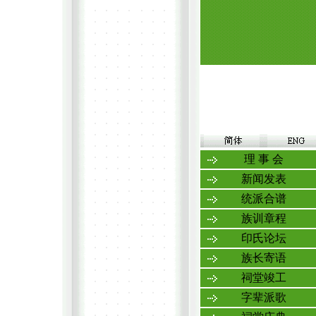
理 事 会
新闻发表
统派合谱
族训章程
印氏论坛
族长寄语
祠堂竣工
字辈派歌