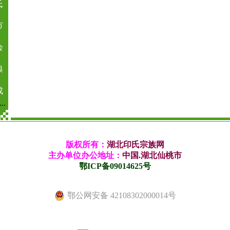
氏
市
会
典
成
.
版权所有：
湖北印氏宗族网
主办单位办公地址：
中国.湖北仙桃市
鄂ICP备09014625号
鄂公网安备 42108302000014号