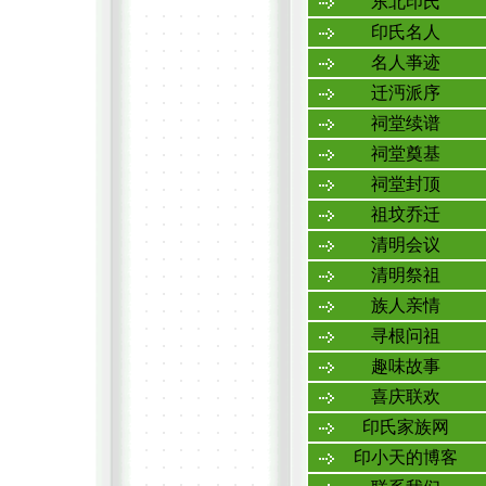
东北印氏
印氏名人
名人亊迹
迁沔派序
祠堂续谱
祠堂奠基
祠堂封顶
祖坟乔迁
清明会议
清明祭祖
族人亲情
寻根问祖
趣味故事
喜庆联欢
印氏家族网
印小天的博客